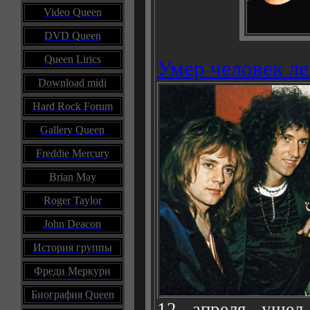
Video Queen
DVD Queen
Queen Lirics
Умер человек ле
Download midi
Hard Rock Forum
Gallery Queen
Freddie Mercury
Brian May
Roger Taylor
John Deacon
История группы
Фреди Меркури
Биография Queen
12 апреля ушел