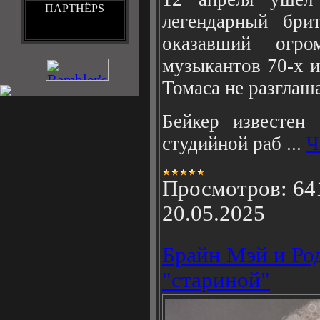
ПАРТНЁРS
легендарный бри
оказавший огр
музыкантов 70-х и
Томаса не разглаша
Бейкер известен
студийной раб
...
Ч
Просмотров:
64
20.05.2025
Брайн Мэй и Ро
"стариной"